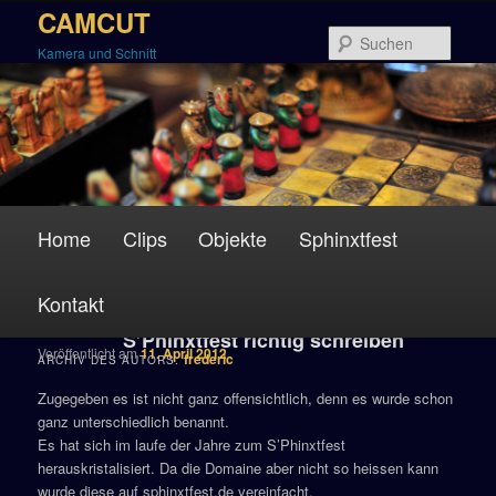
Zum
Zum
CAMCUT
Inhalt
sekundären
Suche
Kamera und Schnitt
wechseln
Inhalt
wechseln
Hauptmenü
Home
Clips
Objekte
Sphinxtfest
Kontakt
S’Phinxtfest richtig schreiben
Veröffentlicht am
11. April 2012
frederic
ARCHIV DES AUTORS:
Zugegeben es ist nicht ganz offensichtlich, denn es wurde schon
ganz unterschiedlich benannt.
Es hat sich im laufe der Jahre zum S’Phinxtfest
herauskristalisiert. Da die Domaine aber nicht so heissen kann
wurde diese auf sphinxtfest.de vereinfacht.