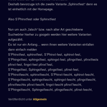
Deshalb bevorzuge ich die zweite Variante „Sphinxtfest“ denn es
ist einheitlich mit der Homepage.
Also S’Phinxtfest oder Sphinxtfest
Nun um auch „falsch“ bzw. nach alter Art geschiebene
Suchwörter hierher zu googeln werden hier weitere Varianten
aufgezählt.
Es ist nur ein Anfang… wenn ihnen weitere Varianten einfallen
dann einfach melden
S’Phinxtfest, sphinxtfest, S’Phinxt-fest, sphinxt-fest,
S’Phingxtfest, sphingxtfest, sphingxt-fest, pfingxtfest, pfinxtfests
pfinxt-fest, fingxt-fest pfinxt’fest,
S’Phingstfest, Sphingstfest, pfingstfest, pfinst-fest,
S’Phinxtfescht, sphinxtfescht, S’Phinxt-fescht, sphinxt-fescht,
S’Phingxtfescht, sphingxtfescht, sphingxt-fescht, pfingxtfescht,
pfinxtfeschts pfinxt-fescht, fingxt-fescht pfinxt’fescht,
S’Phingstfescht, Sphingstfescht, pfingstfescht, pfinst-fescht,
Veröffentlicht unter
Allgemein