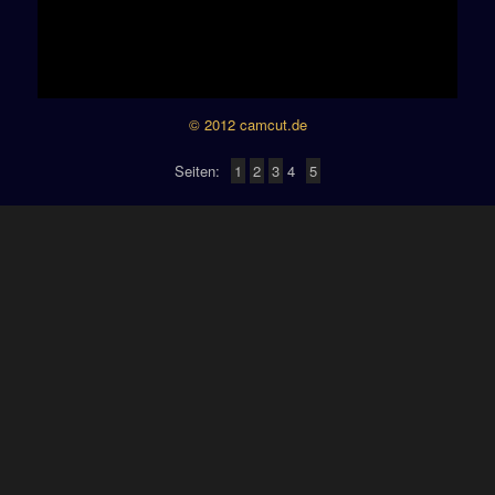
© 2012 camcut.de
Seiten:
1
2
3
4
5