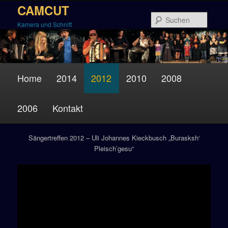
Zum
CAMCUT
Inhalt
Suche
Kamera und Schnitt
wechseln
Hauptmenü
Home
2014
2012
2010
2008
2006
Kontakt
Sängertreffen 2012
Sängertreffen 2012 – Uli Johannes Kieckbusch „Burasksh‘
Pleisch’gesu“