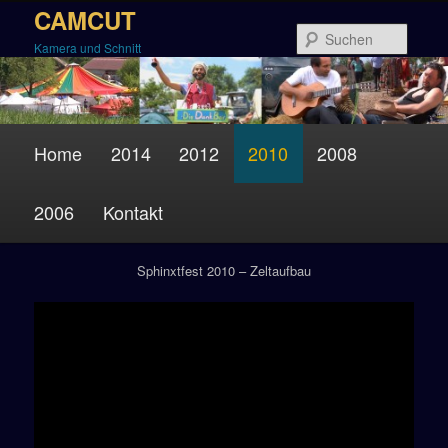
Zum
CAMCUT
Inhalt
Suche
Kamera und Schnitt
wechseln
Hauptmenü
Home
2014
2012
2010
2008
2006
Kontakt
Sphinxtfest 2010
Sphinxtfest 2010 – Zeltaufbau