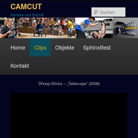
Zum
CAMCUT
Inhalt
Suche
Kamera und Schnitt
wechseln
Hauptmenü
Home
Clips
Objekte
Sphinxtfest
Kontakt
Clips
Dhoop-Sticks – „Telescope“ (2008)